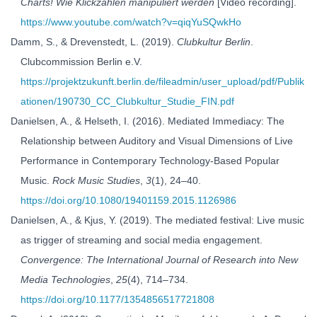
Charts! Wie Klickzahlen manipuliert werden
[Video recording].
https://www.youtube.com/watch?v=qiqYuSQwkHo
Damm, S., & Drevenstedt, L. (2019).
Clubkultur Berlin
.
Clubcommission Berlin e.V.
https://projektzukunft.berlin.de/fileadmin/user_upload/pdf/Publik
ationen/190730_CC_Clubkultur_Studie_FIN.pdf
Danielsen, A., & Helseth, I. (2016). Mediated Immediacy: The
Relationship between Auditory and Visual Dimensions of Live
Performance in Contemporary Technology-Based Popular
Music.
Rock Music Studies
,
3
(1), 24–40.
https://doi.org/10.1080/19401159.2015.1126986
Danielsen, A., & Kjus, Y. (2019). The mediated festival: Live music
as trigger of streaming and social media engagement.
Convergence: The International Journal of Research into New
Media Technologies
,
25
(4), 714–734.
https://doi.org/10.1177/1354856517721808