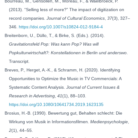
Bourreau, M., Gensollen, M., Moreau, F., & Waelbroeck, P.
(2013). “Selling less of more?” The impact of digitization on
record companies.
Journal of Cultural Economics
,
37
(3), 327–
346.
https://doi.org/10.1007/s10824-012-9184-4
Breitenborn, U., Düllo, T., & Birke, S. (Eds.). (2014).
Gravitationsfeld Pop: Was kann Pop? Was will
Popkulturwirtschaft?: Konstellationen in Berlin und anderswo
.
Transcript.
Breves, P., Herget, A.-K., & Schramm, H. (2020). Identifying
Opportunities to Optimize the Music in TV Commercials: A
Systematic Content Analysis.
Journal of Current Issues &
Research in Advertising
,
41
(1), 88–103.
https://doi.org/10.1080/10641734.2019.1623135
Brosius, H.-B. (1990). Bewertung gut, Behalten schlecht: Die
Wirkung von Musik in Informationsfilmen.
Medienpsychologie
,
2
(1), 44–55.