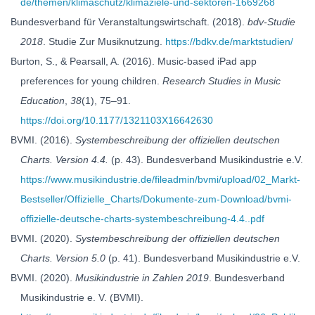
de/themen/klimaschutz/klimaziele-und-sektoren-1669268
Bundesverband für Veranstaltungswirtschaft. (2018).
bdv-Studie
2018
. Studie Zur Musiknutzung.
https://bdkv.de/marktstudien/
Burton, S., & Pearsall, A. (2016). Music-based iPad app
preferences for young children.
Research Studies in Music
Education
,
38
(1), 75–91.
https://doi.org/10.1177/1321103X16642630
BVMI. (2016).
Systembeschreibung der offiziellen deutschen
Charts. Version 4.4.
(p. 43). Bundesverband Musikindustrie e.V.
https://www.musikindustrie.de/fileadmin/bvmi/upload/02_Markt-
Bestseller/Offizielle_Charts/Dokumente-zum-Download/bvmi-
offizielle-deutsche-charts-systembeschreibung-4.4..pdf
BVMI. (2020).
Systembeschreibung der offiziellen deutschen
Charts. Version 5.0
(p. 41). Bundesverband Musikindustrie e.V.
BVMI. (2020).
Musikindustrie in Zahlen 2019
. Bundesverband
Musikindustrie e. V. (BVMI).