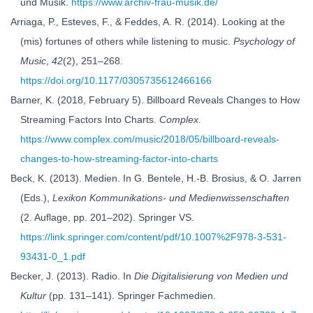
und Musik.
https://www.archiv-frau-musik.de/
Arriaga, P., Esteves, F., & Feddes, A. R. (2014). Looking at the
(mis) fortunes of others while listening to music.
Psychology of
Music
,
42
(2), 251–268.
https://doi.org/10.1177/0305735612466166
Barner, K. (2018, February 5). Billboard Reveals Changes to How
Streaming Factors Into Charts.
Complex
.
https://www.complex.com/music/2018/05/billboard-reveals-
changes-to-how-streaming-factor-into-charts
Beck, K. (2013). Medien. In G. Bentele, H.-B. Brosius, & O. Jarren
(Eds.),
Lexikon Kommunikations- und Medienwissenschaften
(2. Auflage, pp. 201–202). Springer VS.
https://link.springer.com/content/pdf/10.1007%2F978-3-531-
93431-0_1.pdf
Becker, J. (2013). Radio. In
Die Digitalisierung von Medien und
Kultur
(pp. 131–141). Springer Fachmedien.