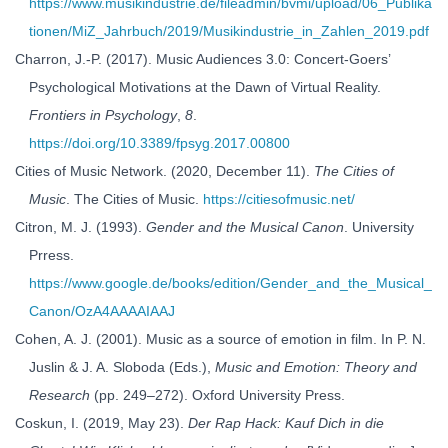
https://www.musikindustrie.de/fileadmin/bvmi/upload/06_Publika
tionen/MiZ_Jahrbuch/2019/Musikindustrie_in_Zahlen_2019.pdf
Charron, J.-P. (2017). Music Audiences 3.0: Concert-Goers’
Psychological Motivations at the Dawn of Virtual Reality.
Frontiers in Psychology
,
8
.
https://doi.org/10.3389/fpsyg.2017.00800
Cities of Music Network. (2020, December 11).
The Cities of
Music
. The Cities of Music.
https://citiesofmusic.net/
Citron, M. J. (1993).
Gender and the Musical Canon
. University
Prress.
https://www.google.de/books/edition/Gender_and_the_Musical_
Canon/OzA4AAAAIAAJ
Cohen, A. J. (2001). Music as a source of emotion in film. In P. N.
Juslin & J. A. Sloboda (Eds.),
Music and Emotion: Theory and
Research
(pp. 249–272). Oxford University Press.
Coskun, I. (2019, May 23).
Der Rap Hack: Kauf Dich in die