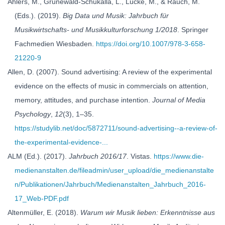
Ahlers, M., Grünewald-Schukalla, L., Lücke, M., & Rauch, M.
(Eds.). (2019).
Big Data und Musik: Jahrbuch für
Musikwirtschafts- und Musikkulturforschung 1/2018
. Springer
Fachmedien Wiesbaden.
https://doi.org/10.1007/978-3-658-
21220-9
Allen, D. (2007). Sound advertising: A review of the experimental
evidence on the effects of music in commercials on attention,
memory, attitudes, and purchase intention.
Journal of Media
Psychology
,
12
(3), 1–35.
https://studylib.net/doc/5872711/sound-advertising--a-review-of-
the-experimental-evidence-...
ALM (Ed.). (2017).
Jahrbuch 2016/17
. Vistas.
https://www.die-
medienanstalten.de/fileadmin/user_upload/die_medienanstalte
n/Publikationen/Jahrbuch/Medienanstalten_Jahrbuch_2016-
17_Web-PDF.pdf
Altenmüller, E. (2018).
Warum wir Musik lieben: Erkenntnisse aus