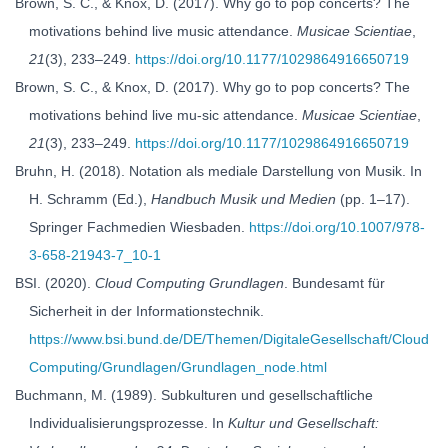
Brown, S. C., & Knox, D. (2017). Why go to pop concerts? The
motivations behind live music attendance.
Musicae Scientiae
,
21
(3), 233–249.
https://doi.org/10.1177/1029864916650719
Brown, S. C., & Knox, D. (2017). Why go to pop concerts? The
motivations behind live mu-sic attendance.
Musicae Scientiae
,
21
(3), 233–249.
https://doi.org/10.1177/1029864916650719
Bruhn, H. (2018). Notation als mediale Darstellung von Musik. In
H. Schramm (Ed.),
Handbuch Musik und Medien
(pp. 1–17).
Springer Fachmedien Wiesbaden.
https://doi.org/10.1007/978-
3-658-21943-7_10-1
BSI. (2020).
Cloud Computing Grundlagen
. Bundesamt für
Sicherheit in der Informationstechnik.
https://www.bsi.bund.de/DE/Themen/DigitaleGesellschaft/Cloud
Computing/Grundlagen/Grundlagen_node.html
Buchmann, M. (1989). Subkulturen und gesellschaftliche
Individualisierungsprozesse. In
Kultur und Gesellschaft: