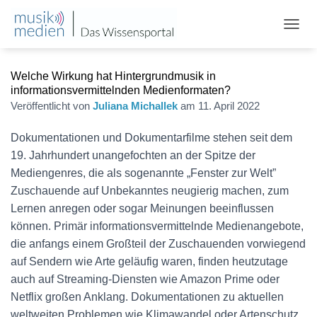
N
A
V
Welche Wirkung hat Hintergrundmusik in
I
G
informationsvermittelnden Medienformaten?
A
Veröffentlicht von
Juliana Michallek
am
11. April 2022
T
I
Dokumentationen und Dokumentarfilme stehen seit dem
O
19. Jahrhundert unangefochten an der Spitze der
N
U
Mediengenres, die als sogenannte „Fenster zur Welt”
M
Zuschauende auf Unbekanntes neugierig machen, zum
S
Lernen anregen oder sogar Meinungen beeinflussen
C
H
können. Primär informationsvermittelnde Medienangebote,
A
die anfangs einem Großteil der Zuschauenden vorwiegend
L
auf Sendern wie Arte geläufig waren, finden heutzutage
T
E
auch auf Streaming-Diensten wie Amazon Prime oder
N
Netflix großen Anklang. Dokumentationen zu aktuellen
weltweiten Problemen wie Klimawandel oder Artenschutz