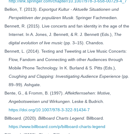
http://link.springer.com/chapter/10.1007/978-3-658-00729-4_7
Bellion, T. (2013).
Exportgut Kultur - Aktuelle Situationen und
Perspektiven der populären Musik
. Springer Fachmedien.
Bennett, R. (2015). Live concerts and fan identity in the age of the
Internet. In A. Jones, J. Bennett, & R. J. Bennett (Eds.),
The
digital evolution of live music
(pp. 3–15). Chandos.
Bennett, L. (2014). Texting and Tweeting at Live Music Concerts:
Flow, Fandom and Connecting with other Audiences through
Mobile Phone Technology. In K. Burland & S. Pitts (Eds.),
Coughing and Clapping: Investigating Audience Experience
(pp.
89–99). Ashgate.
Bente, G., & Fromm, B. (1997).
Affektfernsehen: Motive,
Angebotsweisen und Wirkungen
. Leske & Budrich.
https://doi.org/10.1007/978-3-322-91434-7
Billboard. (2020).
Billboard Charts Legend
. Billboard.
https://www.billboard.com/p/billboard-charts-legend