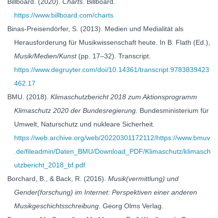
Billboard. (2020).
Charts
. Billboard.
https://www.billboard.com/charts
Binas-Preisendörfer, S. (2013). Medien und Medialität als
Herausforderung für Musikwissenschaft heute. In B. Flath (Ed.),
Musik/Medien/Kunst
(pp. 17–32). Transcript.
https://www.degruyter.com/doi/10.14361/transcript.9783839423
462.17
BMU. (2018).
Klimaschutzbericht 2018 zum Aktionsprogramm
Klimaschutz 2020 der Bundesregierung
. Bundesministerium für
Umwelt, Naturschutz und nukleare Sicherheit.
https://web.archive.org/web/20220301172112/https://www.bmuv
.de/fileadmin/Daten_BMU/Download_PDF/Klimaschutz/klimasch
utzbericht_2018_bf.pdf
Borchard, B., & Back, R. (2016).
Musik(vermittlung) und
Gender(forschung) im Internet: Perspektiven einer anderen
Musikgeschichtsschreibung
. Georg Olms Verlag.