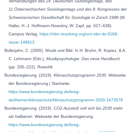
Verhandlungen des 24. Deutschen Soziologentags, des
11.Österreichischen Soziologentags und des 8. Kongresses der
Schweizerischen Gesellschaft für Soziologie in Zürich 1988
(M.
Haller, H.-J. Hoffmann-Nowotny, W. Zapf, pp. 627–638).
Campus Verlag.
https://nbn-resolving.org/urn:nbn:de:0168-
ssoar-148613
Bullerjahn, C. (2005). Musik und Bild. In H. Bruhn, R. Kopiez, & A.
C. Lehmann (Eds.),
Musikpsychologie. Das neue Handbuch
(pp. 205–222). Rowohlt.
Bundesregierung. (2019).
Klimaschutzprogramm 2030
. Webseite
der Bundesregierung | Startseite.
https://www.bundesregierung.de/breg-
de/themen/klimaschutz/klimaschutzprogramm-2030-1673578
Bundesregierung. (2019).
CO2-Ausstoß soll sich bis 2030 mehr
als halbieren
. Webseite der Bundesregierung.
https://www.bundesregierung.de/breg-