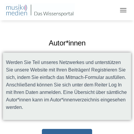
N
A
V
I
G
Autor*innen
A
T
I
O
Werden Sie Teil unseres Netzwerkes und unterstützen
N
Sie unsere Website mit Ihren Beiträgen! Registrieren Sie
U
sich, indem Sie einfach das Mitmach-Formular ausfüllen.
M
S
Anschließend können Sie sich unter dem Reiter Log In
C
mit Ihren Daten anmelden. Eine Übersicht über sämtliche
H
Autor*innen kann im Autor*innenverzeichnis eingesehen
A
L
werden.
T
E
N