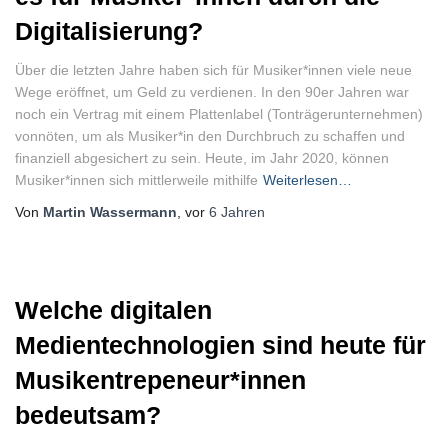
Digitalisierung?
Über die letzten Jahre haben sich für Musiker*innen viele neue
Wege eröffnet, um Geld zu verdienen. In den 90er Jahren war
noch ein Vertrag mit einem Plattenlabel (Tonträgerunternehmen)
vonnöten, um als Musiker*in den Durchbruch zu schaffen und
finanziell abgesichert zu sein. Heute, im Jahr 2020, können
Musiker*innen sich mittlerweile mithilfe
Weiterlesen…
Von
Martin Wassermann
, vor
6 Jahren
Welche digitalen
Medientechnologien sind heute für
Musikentrepeneur*innen
bedeutsam?