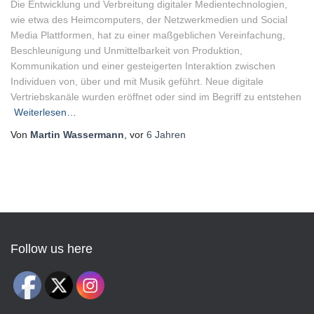
Die Entwicklung und Verbreitung digitaler Medientechnologien,
wie etwa des Heimcomputers, der Netzwerkmedien und Social
Media Plattformen, hat zu einer maßgeblichen Vereinfachung,
Beschleunigung und Unmittelbarkeit von Produktion,
Kommunikation und einer gesteigerten Interaktion zwischen
Individuen von, über und mit Musik geführt. Neue digitale
Vertriebskanäle wurden eröffnet oder sind im Begriff zu entstehen
Weiterlesen…
Von
Martin Wassermann
, vor
6 Jahren
Follow us here