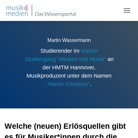
NAVIG
UMSC
Martin Wassermann
Studierender im
Master
Studiengang "Medien und Musik"
an
der HMTM Hannover,
Musikproduzent unter dem Namen
"Martin Centaury"
.
Welche (neuen) Erlösquellen gibt
es für Musiker*innen durch die