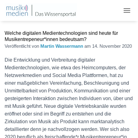
N
A
V
Welche digitalen Medientechnologien sind heute für
I
G
Musikentrepeneur*innen bedeutsam?
A
Veröffentlicht von
Martin Wassermann
am
14. November 2020
T
I
Die Entwicklung und Verbreitung digitaler
O
Medientechnologien, wie etwa des Heimcomputers, der
N
U
Netzwerkmedien und Social Media Plattformen, hat zu
M
einer maßgeblichen Vereinfachung, Beschleunigung und
S
Unmittelbarkeit von Produktion, Kommunikation und einer
C
H
gesteigerten Interaktion zwischen Individuen von, über und
A
mit Musik geführt. Neue digitale Vertriebskanäle wurden
L
eröffnet oder sind im Begriff zu entstehen und die
T
E
Zirkulation von Musik als Produkt kann marktanalytisch
N
detaillierter denn je nachvollzogen werden. Wer sich also
2020 beruflich als freischaffende*r Musikentrepreneur*in