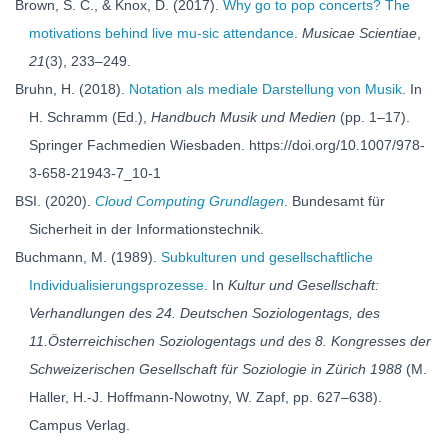
Brown, S. C., & Knox, D. (2017).
Why go to pop concerts? The
motivations behind live mu-sic attendance
.
Musicae Scientiae
,
21
(3), 233–249.
Bruhn, H. (2018).
Notation als mediale Darstellung von Musik
. In
H. Schramm (Ed.),
Handbuch Musik und Medien
(pp. 1–17).
Springer Fachmedien Wiesbaden. https://doi.org/10.1007/978-
3-658-21943-7_10-1
BSI. (2020).
Cloud Computing Grundlagen
. Bundesamt für
Sicherheit in der Informationstechnik.
Buchmann, M. (1989).
Subkulturen und gesellschaftliche
Individualisierungsprozesse
. In
Kultur und Gesellschaft:
Verhandlungen des 24. Deutschen Soziologentags, des
11.Österreichischen Soziologentags und des 8. Kongresses der
Schweizerischen Gesellschaft für Soziologie in Zürich 1988
(M.
Haller, H.-J. Hoffmann-Nowotny, W. Zapf, pp. 627–638).
Campus Verlag.