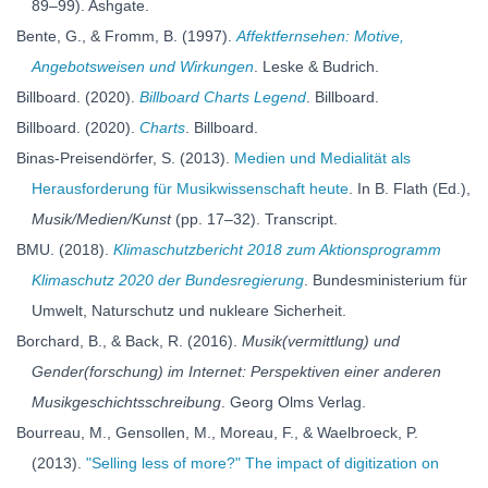
89–99). Ashgate.
Bente, G., & Fromm, B. (1997).
Affektfernsehen: Motive,
Angebotsweisen und Wirkungen
. Leske & Budrich.
Billboard. (2020).
Billboard Charts Legend
. Billboard.
Billboard. (2020).
Charts
. Billboard.
Binas-Preisendörfer, S. (2013).
Medien und Medialität als
Herausforderung für Musikwissenschaft heute
. In B. Flath (Ed.),
Musik/Medien/Kunst
(pp. 17–32). Transcript.
BMU. (2018).
Klimaschutzbericht 2018 zum Aktionsprogramm
Klimaschutz 2020 der Bundesregierung
. Bundesministerium für
Umwelt, Naturschutz und nukleare Sicherheit.
Borchard, B., & Back, R. (2016).
Musik(vermittlung) und
Gender(forschung) im Internet: Perspektiven einer anderen
Musikgeschichtsschreibung
. Georg Olms Verlag.
Bourreau, M., Gensollen, M., Moreau, F., & Waelbroeck, P.
(2013).
"Selling less of more?" The impact of digitization on