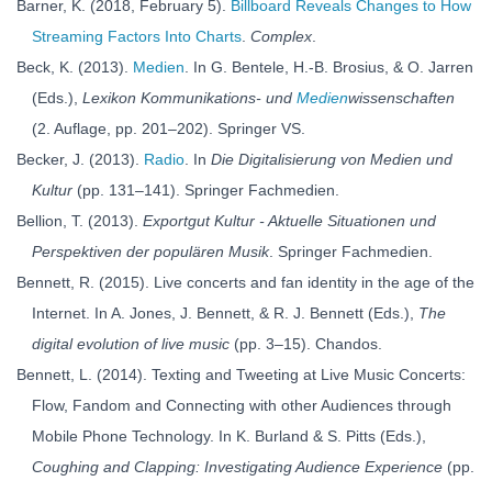
Barner, K. (2018, February 5).
Billboard Reveals Changes to How
Streaming Factors Into Charts
.
Complex
.
Beck, K. (2013).
Medien
. In G. Bentele, H.-B. Brosius, & O. Jarren
(Eds.),
Lexikon Kommunikations- und
Medien
wissenschaften
(2. Auflage, pp. 201–202). Springer VS.
Becker, J. (2013).
Radio
. In
Die Digitalisierung von Medien und
Kultur
(pp. 131–141). Springer Fachmedien.
Bellion, T. (2013).
Exportgut Kultur - Aktuelle Situationen und
Perspektiven der populären Musik
. Springer Fachmedien.
Bennett, R. (2015). Live concerts and fan identity in the age of the
Internet. In A. Jones, J. Bennett, & R. J. Bennett (Eds.),
The
digital evolution of live music
(pp. 3–15). Chandos.
Bennett, L. (2014). Texting and Tweeting at Live Music Concerts:
Flow, Fandom and Connecting with other Audiences through
Mobile Phone Technology. In K. Burland & S. Pitts (Eds.),
Coughing and Clapping: Investigating Audience Experience
(pp.