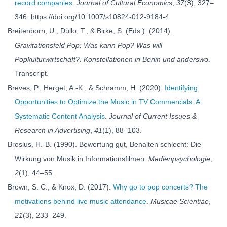
record companies
.
Journal of Cultural Economics
,
37
(3), 327–
346. https://doi.org/10.1007/s10824-012-9184-4
Breitenborn, U., Düllo, T., & Birke, S. (Eds.). (2014).
Gravitationsfeld Pop: Was kann Pop? Was will
Popkulturwirtschaft?: Konstellationen in Berlin und anderswo
.
Transcript.
Breves, P., Herget, A.-K., & Schramm, H. (2020).
Identifying
Opportunities to Optimize the Music in TV Commercials: A
Systematic Content Analysis
.
Journal of Current Issues &
Research in Advertising
,
41
(1), 88–103.
Brosius, H.-B. (1990). Bewertung gut, Behalten schlecht: Die
Wirkung von Musik in Informationsfilmen.
Medienpsychologie
,
2
(1), 44–55.
Brown, S. C., & Knox, D. (2017).
Why go to pop concerts? The
motivations behind live music attendance
.
Musicae Scientiae
,
21
(3), 233–249.