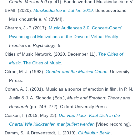
Charts. Version 5.0
(p. 41). Bundesverband Musikindustrie e.V.
BVMI. (2020).
Musikindustrie in Zahlen 2019
. Bundesverband
Musikindustrie e. V. (BVMI).
Charron, J.-P. (2017).
Music Audiences 3.0: Concert-Goers'
Psychological Motivations at the Dawn of Virtual Reality
.
Frontiers in Psychology
,
8
.
Cities of Music Network. (2020, December 11).
The Cities of
Music
.
The Cities of Music
.
Citron, M. J. (1993).
Gender and the Musical Canon
. University
Prress.
Cohen, A. J. (2001). Music as a source of emotion in film. In P. N.
Juslin & J. A. Sloboda (Eds.),
Music and Emotion: Theory and
Research
(pp. 249–272). Oxford University Press.
Coskun, I. (2019, May 23).
Der Rap Hack: Kauf Dich in die
Charts! Wie Klickzahlen manipuliert werden
[Video recording].
Damm, S., & Drevenstedt, L. (2019).
Clubkultur Berlin
.