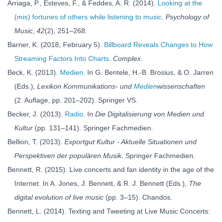
Arriaga, P., Esteves, F., & Feddes, A. R. (2014).
Looking at the
(mis) fortunes of others while listening to music
.
Psychology of
Music
,
42
(2), 251–268.
Barner, K. (2018, February 5).
Billboard Reveals Changes to How
Streaming Factors Into Charts
.
Complex
.
Beck, K. (2013).
Medien
. In G. Bentele, H.-B. Brosius, & O. Jarren
(Eds.),
Lexikon Kommunikations- und
Medien
wissenschaften
(2. Auflage, pp. 201–202). Springer VS.
Becker, J. (2013).
Radio
. In
Die Digitalisierung von Medien und
Kultur
(pp. 131–141). Springer Fachmedien.
Bellion, T. (2013).
Exportgut Kultur - Aktuelle Situationen und
Perspektiven der populären Musik
. Springer Fachmedien.
Bennett, R. (2015). Live concerts and fan identity in the age of the
Internet. In A. Jones, J. Bennett, & R. J. Bennett (Eds.),
The
digital evolution of live music
(pp. 3–15). Chandos.
Bennett, L. (2014). Texting and Tweeting at Live Music Concerts: