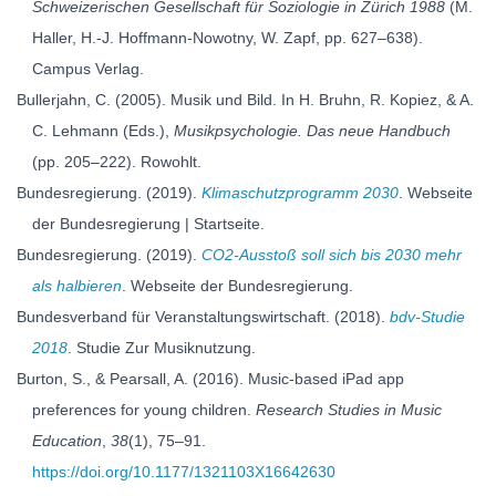
Schweizerischen Gesellschaft für Soziologie in Zürich 1988
(M.
Haller, H.-J. Hoffmann-Nowotny, W. Zapf, pp. 627–638).
Campus Verlag.
Bullerjahn, C. (2005). Musik und Bild. In H. Bruhn, R. Kopiez, & A.
C. Lehmann (Eds.),
Musikpsychologie. Das neue Handbuch
(pp. 205–222). Rowohlt.
Bundesregierung. (2019).
Klimaschutzprogramm 2030
. Webseite
der Bundesregierung | Startseite.
Bundesregierung. (2019).
CO2-Ausstoß soll sich bis 2030 mehr
als halbieren
. Webseite der Bundesregierung.
Bundesverband für Veranstaltungswirtschaft. (2018).
bdv-Studie
2018
. Studie Zur Musiknutzung.
Burton, S., & Pearsall, A. (2016). Music-based iPad app
preferences for young children.
Research Studies in Music
Education
,
38
(1), 75–91.
https://doi.org/10.1177/1321103X16642630