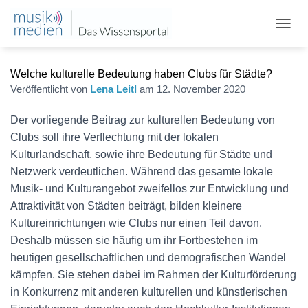
N
A
V
Welche kulturelle Bedeutung haben Clubs für Städte?
I
G
Veröffentlicht von
Lena Leitl
am
12. November 2020
A
T
Der vorliegende Beitrag zur kulturellen Bedeutung von
I
Clubs soll ihre Verflechtung mit der lokalen
O
N
Kulturlandschaft, sowie ihre Bedeutung für Städte und
U
Netzwerk verdeutlichen. Während das gesamte lokale
M
Musik- und Kulturangebot zweifellos zur Entwicklung und
S
C
Attraktivität von Städten beiträgt, bilden kleinere
H
Kultureinrichtungen wie Clubs nur einen Teil davon.
A
Deshalb müssen sie häufig um ihr Fortbestehen im
L
T
heutigen gesellschaftlichen und demografischen Wandel
E
kämpfen. Sie stehen dabei im Rahmen der Kulturförderung
N
in Konkurrenz mit anderen kulturellen und künstlerischen