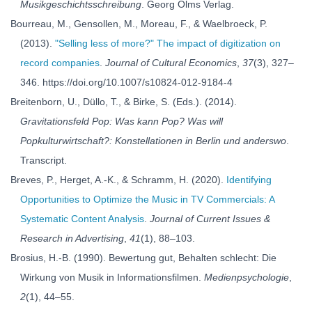
Musikgeschichtsschreibung
. Georg Olms Verlag.
Bourreau, M., Gensollen, M., Moreau, F., & Waelbroeck, P.
(2013).
"Selling less of more?" The impact of digitization on
record companies
.
Journal of Cultural Economics
,
37
(3), 327–
346. https://doi.org/10.1007/s10824-012-9184-4
Breitenborn, U., Düllo, T., & Birke, S. (Eds.). (2014).
Gravitationsfeld Pop: Was kann Pop? Was will
Popkulturwirtschaft?: Konstellationen in Berlin und anderswo
.
Transcript.
Breves, P., Herget, A.-K., & Schramm, H. (2020).
Identifying
Opportunities to Optimize the Music in TV Commercials: A
Systematic Content Analysis
.
Journal of Current Issues &
Research in Advertising
,
41
(1), 88–103.
Brosius, H.-B. (1990). Bewertung gut, Behalten schlecht: Die
Wirkung von Musik in Informationsfilmen.
Medienpsychologie
,
2
(1), 44–55.