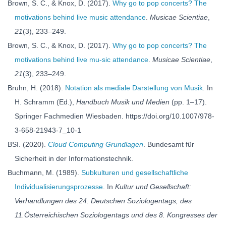
Brown, S. C., & Knox, D. (2017).
Why go to pop concerts? The
motivations behind live music attendance
.
Musicae Scientiae
,
21
(3), 233–249.
Brown, S. C., & Knox, D. (2017).
Why go to pop concerts? The
motivations behind live mu-sic attendance
.
Musicae Scientiae
,
21
(3), 233–249.
Bruhn, H. (2018).
Notation als mediale Darstellung von Musik
. In
H. Schramm (Ed.),
Handbuch Musik und Medien
(pp. 1–17).
Springer Fachmedien Wiesbaden. https://doi.org/10.1007/978-
3-658-21943-7_10-1
BSI. (2020).
Cloud Computing Grundlagen
. Bundesamt für
Sicherheit in der Informationstechnik.
Buchmann, M. (1989).
Subkulturen und gesellschaftliche
Individualisierungsprozesse
. In
Kultur und Gesellschaft:
Verhandlungen des 24. Deutschen Soziologentags, des
11.Österreichischen Soziologentags und des 8. Kongresses der