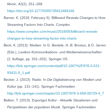
Music
,
42
(2), 251–268.
https://doi.org/10.1177/0305735612466166
Barner, K. (2018, February 5). Billboard Reveals Changes to How
Streaming Factors Into Charts.
Complex
.
https://www.complex.com/music/2018/05/billboard-reveals-
changes-to-how-streaming-factor-into-charts
Beck, K. (2013). Medien. In G. Bentele, H.-B. Brosius, & O. Jarren
(Eds.),
Lexikon Kommunikations- und Medienwissenschaften
(2. Auflage, pp. 201–202). Springer VS.
https://link.springer.com/content/pdf/10.1007%2F978-3-531-
93431-0_1.pdf
Becker, J. (2013). Radio. In
Die Digitalisierung von Medien und
Kultur
(pp. 131–141). Springer Fachmedien.
http://link.springer.com/chapter/10.1007/978-3-658-00729-4_7
Bellion, T. (2013).
Exportgut Kultur - Aktuelle Situationen und
Perspektiven der populären Musik
. Springer Fachmedien.