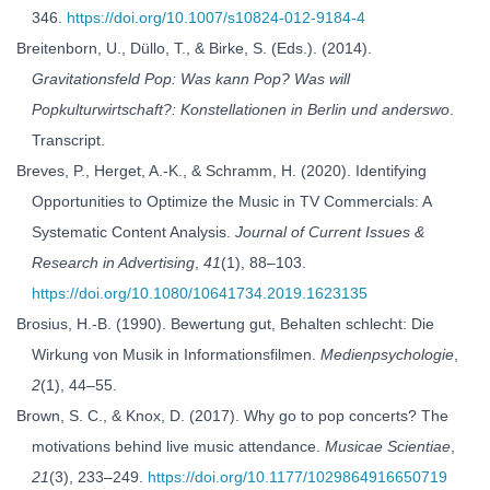
346.
https://doi.org/10.1007/s10824-012-9184-4
Breitenborn, U., Düllo, T., & Birke, S. (Eds.). (2014).
Gravitationsfeld Pop: Was kann Pop? Was will
Popkulturwirtschaft?: Konstellationen in Berlin und anderswo
.
Transcript.
Breves, P., Herget, A.-K., & Schramm, H. (2020). Identifying
Opportunities to Optimize the Music in TV Commercials: A
Systematic Content Analysis.
Journal of Current Issues &
Research in Advertising
,
41
(1), 88–103.
https://doi.org/10.1080/10641734.2019.1623135
Brosius, H.-B. (1990). Bewertung gut, Behalten schlecht: Die
Wirkung von Musik in Informationsfilmen.
Medienpsychologie
,
2
(1), 44–55.
Brown, S. C., & Knox, D. (2017). Why go to pop concerts? The
motivations behind live music attendance.
Musicae Scientiae
,
21
(3), 233–249.
https://doi.org/10.1177/1029864916650719