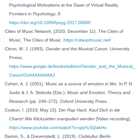
Psychological Motivations at the Dawn of Virtual Reality.
Frontiers in Psychology
,
8
.
https://doi.org/10.3389/fpsyg.2017.00800
Cities of Music Network. (2020, December 11).
The Cities of
Music
. The Cities of Music.
https://citiesofmusic.net/
Citron, M. J. (1993).
Gender and the Musical Canon
. University
Prress.
https://www.google.de/books/edition/Gender_and_the_Musical_
Canon/OzA4AAAAIAAJ
Cohen, A. J. (2001). Music as a source of emotion in film. In P. N.
Juslin & J. A. Sloboda (Eds.),
Music and Emotion: Theory and
Research
(pp. 249–272). Oxford University Press.
Coskun, I. (2019, May 23).
Der Rap Hack: Kauf Dich in die
Charts! Wie Klickzahlen manipuliert werden
[Video recording].
https://www.youtube.com/watch?v=qiqYuSQwkHo
Damm, S., & Drevenstedt, L. (2019).
Clubkultur Berlin
.