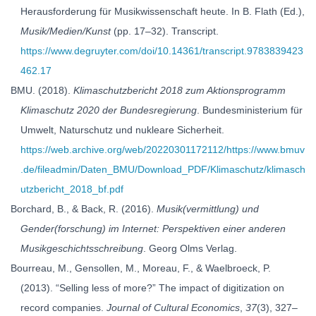
Herausforderung für Musikwissenschaft heute. In B. Flath (Ed.),
Musik/Medien/Kunst
(pp. 17–32). Transcript.
https://www.degruyter.com/doi/10.14361/transcript.9783839423
462.17
BMU. (2018).
Klimaschutzbericht 2018 zum Aktionsprogramm
Klimaschutz 2020 der Bundesregierung
. Bundesministerium für
Umwelt, Naturschutz und nukleare Sicherheit.
https://web.archive.org/web/20220301172112/https://www.bmuv
.de/fileadmin/Daten_BMU/Download_PDF/Klimaschutz/klimasch
utzbericht_2018_bf.pdf
Borchard, B., & Back, R. (2016).
Musik(vermittlung) und
Gender(forschung) im Internet: Perspektiven einer anderen
Musikgeschichtsschreibung
. Georg Olms Verlag.
Bourreau, M., Gensollen, M., Moreau, F., & Waelbroeck, P.
(2013). “Selling less of more?” The impact of digitization on
record companies.
Journal of Cultural Economics
,
37
(3), 327–