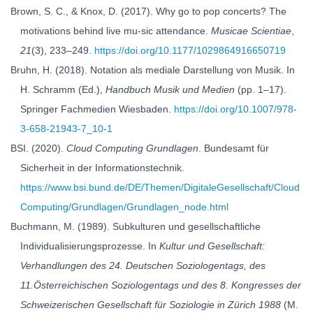
Brown, S. C., & Knox, D. (2017). Why go to pop concerts? The
motivations behind live mu-sic attendance.
Musicae Scientiae
,
21
(3), 233–249.
https://doi.org/10.1177/1029864916650719
Bruhn, H. (2018). Notation als mediale Darstellung von Musik. In
H. Schramm (Ed.),
Handbuch Musik und Medien
(pp. 1–17).
Springer Fachmedien Wiesbaden.
https://doi.org/10.1007/978-
3-658-21943-7_10-1
BSI. (2020).
Cloud Computing Grundlagen
. Bundesamt für
Sicherheit in der Informationstechnik.
https://www.bsi.bund.de/DE/Themen/DigitaleGesellschaft/Cloud
Computing/Grundlagen/Grundlagen_node.html
Buchmann, M. (1989). Subkulturen und gesellschaftliche
Individualisierungsprozesse. In
Kultur und Gesellschaft:
Verhandlungen des 24. Deutschen Soziologentags, des
11.Österreichischen Soziologentags und des 8. Kongresses der
Schweizerischen Gesellschaft für Soziologie in Zürich 1988
(M.