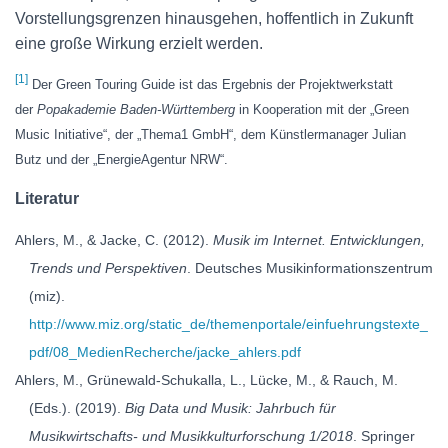
Vorstellungsgrenzen hinausgehen, hoffentlich in Zukunft
eine große Wirkung erzielt werden.
[1]
Der Green Touring Guide ist das Ergebnis der Projektwerkstatt
der
Popakademie Baden-Württemberg
in Kooperation mit der „Green
Music Initiative“, der „Thema1 GmbH“, dem Künstlermanager Julian
Butz und der „EnergieAgentur NRW“.
Literatur
Ahlers, M., & Jacke, C. (2012).
Musik im Internet. Entwicklungen,
Trends und Perspektiven
. Deutsches Musikinformationszentrum
(miz).
http://www.miz.org/static_de/themenportale/einfuehrungstexte_
pdf/08_MedienRecherche/jacke_ahlers.pdf
Ahlers, M., Grünewald-Schukalla, L., Lücke, M., & Rauch, M.
(Eds.). (2019).
Big Data und Musik: Jahrbuch für
Musikwirtschafts- und Musikkulturforschung 1/2018
. Springer