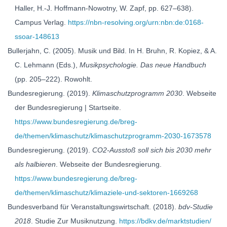
Haller, H.-J. Hoffmann-Nowotny, W. Zapf, pp. 627–638).
Campus Verlag.
https://nbn-resolving.org/urn:nbn:de:0168-
ssoar-148613
Bullerjahn, C. (2005). Musik und Bild. In H. Bruhn, R. Kopiez, & A.
C. Lehmann (Eds.),
Musikpsychologie. Das neue Handbuch
(pp. 205–222). Rowohlt.
Bundesregierung. (2019).
Klimaschutzprogramm 2030
. Webseite
der Bundesregierung | Startseite.
https://www.bundesregierung.de/breg-
de/themen/klimaschutz/klimaschutzprogramm-2030-1673578
Bundesregierung. (2019).
CO2-Ausstoß soll sich bis 2030 mehr
als halbieren
. Webseite der Bundesregierung.
https://www.bundesregierung.de/breg-
de/themen/klimaschutz/klimaziele-und-sektoren-1669268
Bundesverband für Veranstaltungswirtschaft. (2018).
bdv-Studie
2018
. Studie Zur Musiknutzung.
https://bdkv.de/marktstudien/