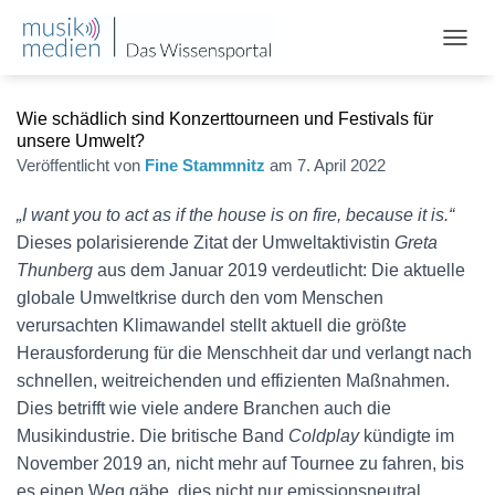
N
A
V
Wie schädlich sind Konzerttourneen und Festivals für
I
G
unsere Umwelt?
A
Veröffentlicht von
Fine Stammnitz
am
7. April 2022
T
I
„I want you to act as if the house is on fire, because it is.“
O
Dieses polarisierende Zitat der Umweltaktivistin
Greta
N
U
Thunberg
aus dem Januar 2019 verdeutlicht: Die aktuelle
M
globale Umweltkrise durch den vom Menschen
S
verursachten Klimawandel stellt aktuell die größte
C
H
Herausforderung für die Menschheit dar und verlangt nach
A
schnellen, weitreichenden und effizienten Maßnahmen.
L
Dies betrifft wie viele andere Branchen auch die
T
E
Musikindustrie. Die britische Band
Coldplay
kündigte im
N
November 2019 an
,
nicht mehr auf Tournee zu fahren, bis
es einen Weg gäbe, dies nicht nur emissionsneutral,