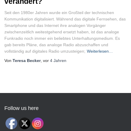
verändert?
Seit den 1980er Jahren wurde ein Großteil der technischen
Kommunikation digitalisiert. Während das digitale Fernsehen, das
Smartphone und das Internet ihre analogen Vorgänger
zwischenzeitlich weitestgehend ersetzt haben, ist das analoge
Funkradio noch immer ein beliebtes Unterhaltungsmedium. Es
gab bereits Pläne, das analoge Radio abzuschaffen und
vollständig auf digitales Radio umzusteigen;
Weiterlesen…
Von
Teresa Becker
, vor
4 Jahren
Follow us here